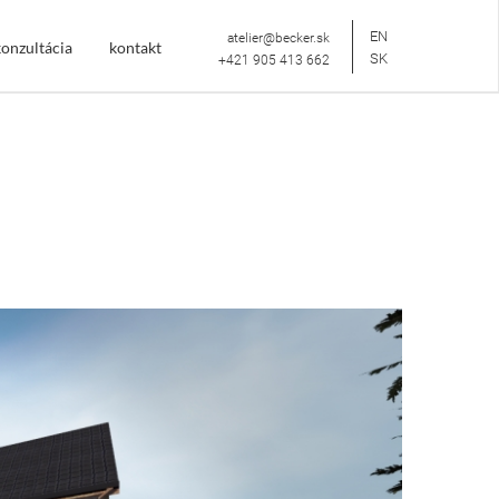
EN
atelier@becker.sk
onzultácia
kontakt
SK
+421 905 413 662