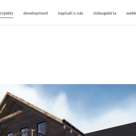
rojekty
development
napísali o nás
videogaléria
webk