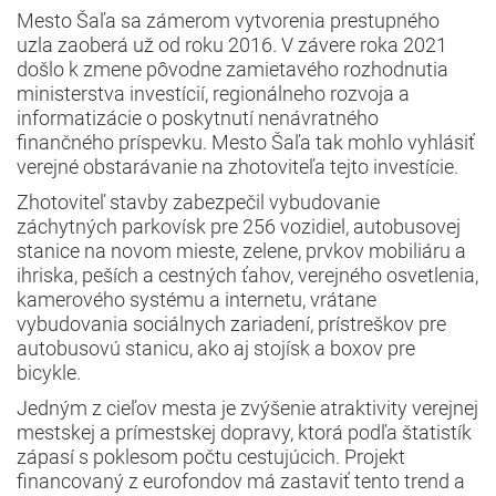
Mesto Šaľa sa zámerom vytvorenia prestupného
uzla zaoberá už od roku 2016. V závere roka 2021
došlo k zmene pôvodne zamietavého rozhodnutia
ministerstva investícií, regionálneho rozvoja a
informatizácie o poskytnutí nenávratného
finančného príspevku. Mesto Šaľa tak mohlo vyhlásiť
verejné obstarávanie na zhotoviteľa tejto investície.
Zhotoviteľ stavby zabezpečil vybudovanie
záchytných parkovísk pre 256 vozidiel, autobusovej
stanice na novom mieste, zelene, prvkov mobiliáru a
ihriska, peších a cestných ťahov, verejného osvetlenia,
kamerového systému a internetu, vrátane
vybudovania sociálnych zariadení, prístreškov pre
autobusovú stanicu, ako aj stojísk a boxov pre
bicykle.
Jedným z cieľov mesta je zvýšenie atraktivity verejnej
mestskej a prímestskej dopravy, ktorá podľa štatistík
zápasí s poklesom počtu cestujúcich. Projekt
financovaný z eurofondov má zastaviť tento trend a