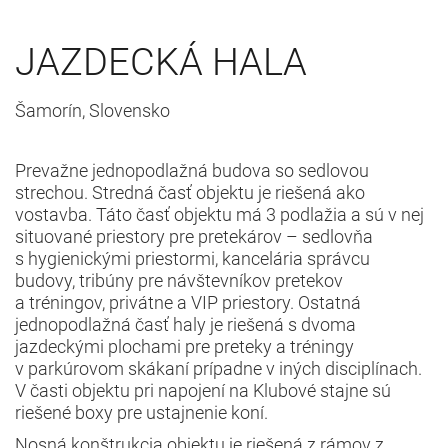
JAZDECKÁ HALA
Šamorín, Slovensko
Prevažne jednopodlažná budova so sedlovou
strechou. Stredná časť objektu je riešená ako
vostavba. Táto časť objektu má 3 podlažia a sú v nej
situované priestory pre pretekárov – sedlovňa
s hygienickými priestormi, kancelária správcu
budovy, tribúny pre návštevníkov pretekov
a tréningov, privátne a VIP priestory. Ostatná
jednopodlažná časť haly je riešená s dvoma
jazdeckými plochami pre preteky a tréningy
v parkúrovom skákaní prípadne v iných disciplínach.
V časti objektu pri napojení na Klubové stajne sú
riešené boxy pre ustajnenie koní.
Nosná konštrukcia objektu je riešená z rámov z