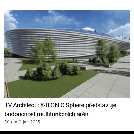
TV Architect : X-BIONIC Sphere představuje
budoucnost multifunkčních arén
Dátum
:
9.
jan. 2025