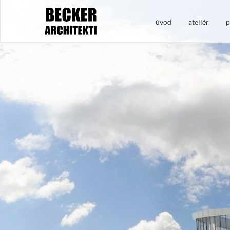
úvod
ateliér
p