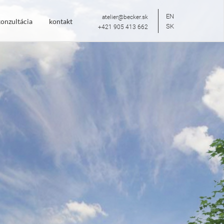
EN
atelier@becker.sk
onzultácia
kontakt
SK
+421 905 413 662