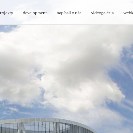
rojekty
development
napísali o nás
videogaléria
webk